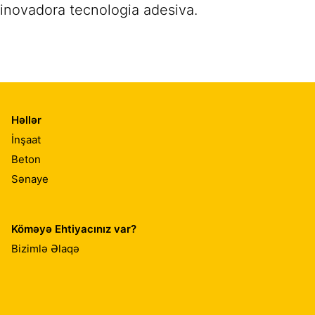
inovadora tecnologia adesiva.
Həllər
İnşaat
Beton
Sənaye
Köməyə Ehtiyacınız var?
Bizimlə Əlaqə