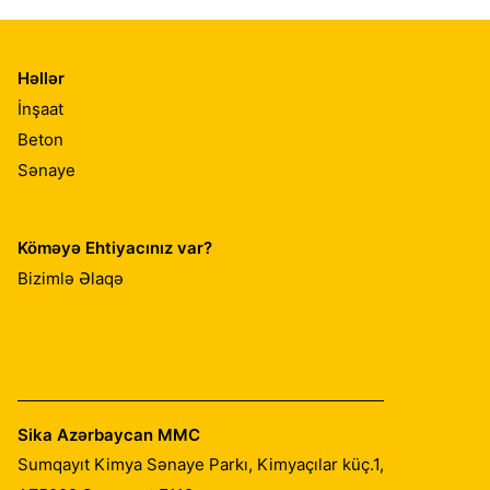
Həllər
İnşaat
Beton
Sənaye
Köməyə Ehtiyacınız var?
Bizimlə Əlaqə
Sika Azərbaycan MMC
Sumqayıt Kimya Sənaye Parkı, Kimyaçılar küç.1,