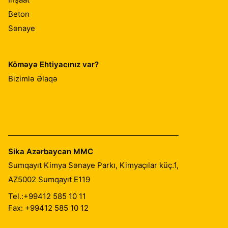
Beton
Sənaye
Köməyə Ehtiyacınız var?
Bizimlə Əlaqə
Sika Azərbaycan MMC
Sumqayıt Kimya Sənaye Parkı, Kimyaçılar küç.1,
AZ5002
Sumqayıt E119
Tel.:
+99412 585 10 11
Fax: +99412 585 10 12