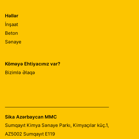
Həllər
İnşaat
Beton
Sənaye
Köməyə Ehtiyacınız var?
Bizimlə Əlaqə
Sika Azərbaycan MMC
Sumqayıt Kimya Sənaye Parkı, Kimyaçılar küç.1,
AZ5002
Sumqayıt E119