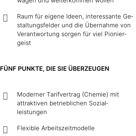
wagen und weiter­kommen wollen
Raum für eigene Ideen, inte­res­sante Ge­
stal­tungs­felder und die Über­nahme von
Ver­ant­wor­tung sorgen für viel Pionier­
geist
FÜNF PUNKTE, DIE SIE ÜBERZEUGEN
Moderner Tarif­vertrag (Chemie) mit
attraktiven betrieb­lichen Sozial­
leistungen
Flexible Arbeitszeitmodelle