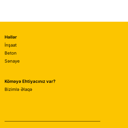
Həllər
İnşaat
Beton
Sənaye
Köməyə Ehtiyacınız var?
Bizimlə Əlaqə