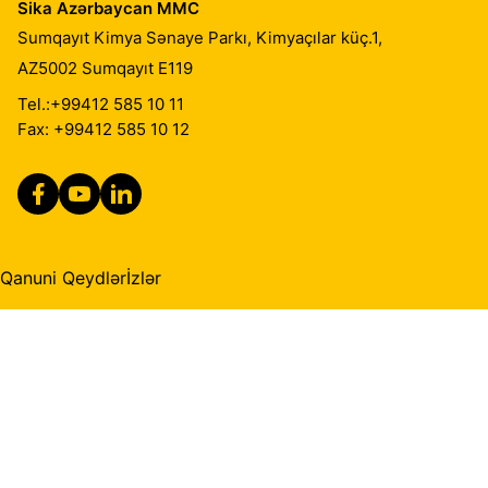
Sika Azərbaycan MMC
Sumqayıt Kimya Sənaye Parkı, Kimyaçılar küç.1,
AZ5002
Sumqayıt E119
Tel.:
+99412 585 10 11
Fax: +99412 585 10 12
Qanuni Qeydlər
İzlər