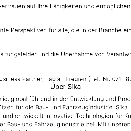
 ver­trauen auf Ihre Fähig­keiten und ermög­lich
sante Perspek­tiven für alle, die in der Branche
al­tungs­felder und die Über­nahme von Ver­ant­wo
usiness Partner, Fabian Fregien (Tel.-Nr. 0711 
Über Sika
emie, global führend in der Entwicklung und P
zen für die Bau- und Fahrzeugindustrie. Sika i
en und entwickelt innovative Technologien für 
er Bau- und Fahrzeugindustrie bei. Mit unsere