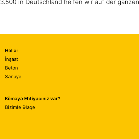
3.500 in Deutschland helfen wir auf der ganzen
Həllər
İnşaat
Beton
Sənaye
Köməyə Ehtiyacınız var?
Bizimlə Əlaqə