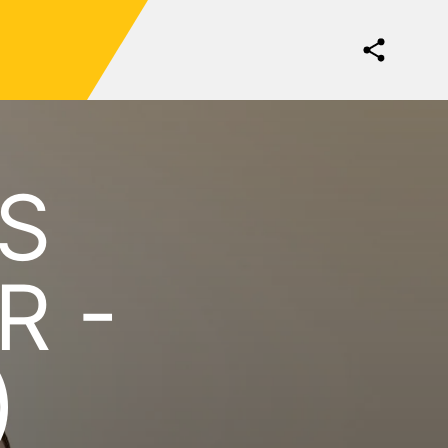
S
R -
)