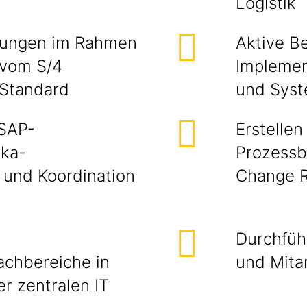
Logistik
sungen im Rahmen
Aktive B
 vom S/4
Implemen
 Standard
und Sys
 SAP-
Erstelle
ika-
Prozessb
 und Koordination
Change 
Durchfüh
achbereiche in
und Mitar
r zentralen IT