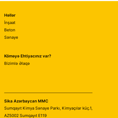
Həllər
İnşaat
Beton
Sənaye
Köməyə Ehtiyacınız var?
Bizimlə Əlaqə
Sika Azərbaycan MMC
Sumqayıt Kimya Sənaye Parkı, Kimyaçılar küç.1,
AZ5002
Sumqayıt E119