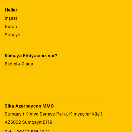
Həllər
İnşaat
Beton
Sənaye
Köməyə Ehtiyacınız var?
Bizimlə Əlaqə
Sika Azərbaycan MMC
Sumqayıt Kimya Sənaye Parkı, Kimyaçılar küç.1,
AZ5002
Sumqayıt E119
Tel.:
+99412 585 10 11