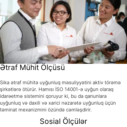
Ətraf Mühit Ölçüsü
Sika ətraf mühitə uyğunluq məsuliyyətini aktiv törəmə
şirkətlərə ötürür. Hamısı İSO 14001-ə uyğun olaraq
idarəetmə sistemini qoruyur ki, bu da qanunlara
uyğunluq və daxili və xarici nəzarətə uyğunluq üçün
təminat mexanizmini özündə cəmləşdirir.
Sosial Ölçülər