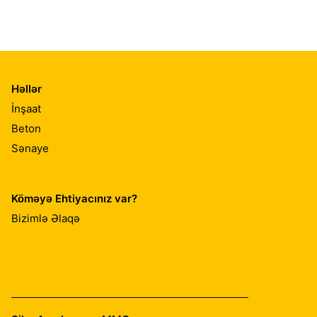
Həllər
İnşaat
Beton
Sənaye
Köməyə Ehtiyacınız var?
Bizimlə Əlaqə