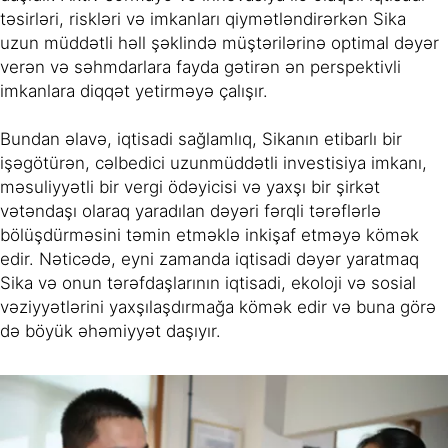
təsirləri, riskləri və imkanları qiymətləndirərkən Sika
uzun müddətli həll şəklində müştərilərinə optimal dəyər
verən və səhmdarlara fayda gətirən ən perspektivli
imkanlara diqqət yetirməyə çalışır.
Bundan əlavə, iqtisadi sağlamlıq, Sikanın etibarlı bir
işəgötürən, cəlbedici uzunmüddətli investisiya imkanı,
məsuliyyətli bir vergi ödəyicisi və yaxşı bir şirkət
vətəndaşı olaraq yaradılan dəyəri fərqli tərəflərlə
bölüşdürməsini təmin etməklə inkişaf etməyə kömək
edir. Nəticədə, eyni zamanda iqtisadi dəyər yaratmaq
Sika və onun tərəfdaşlarının iqtisadi, ekoloji və sosial
vəziyyətlərini yaxşılaşdırmağa kömək edir və buna görə
də böyük əhəmiyyət daşıyır.