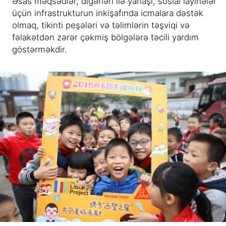
Əsas məqsədlər, digərləri ilə yanaşı, sosial layihələr
üçün infrastrukturun inkişafında icmalara dəstək
olmaq, tikinti peşələri və təlimlərin təşviqi və
fəlakətdən zərər çəkmiş bölgələrə təcili yardım
göstərməkdir.