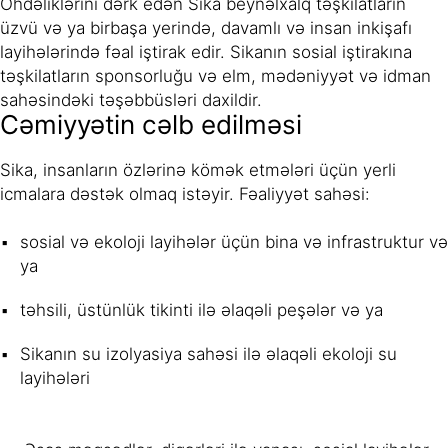
Öhdəliklərini dərk edən Sika beynəlxalq təşkilatların
üzvü və ya birbaşa yerində, davamlı və insan inkişafı
layihələrində fəal iştirak edir. Sikanın sosial iştirakına
təşkilatların sponsorluğu və elm, mədəniyyət və idman
sahəsindəki təşəbbüsləri daxildir.
Cəmiyyətin cəlb edilməsi
Sika, insanların özlərinə kömək etmələri üçün yerli
icmalara dəstək olmaq istəyir. Fəaliyyət sahəsi:
sosial və ekoloji layihələr üçün bina və infrastruktur və
ya
təhsili, üstünlük tikinti ilə əlaqəli peşələr və ya
Sikanın su izolyasiya sahəsi ilə əlaqəli ekoloji su
layihələri