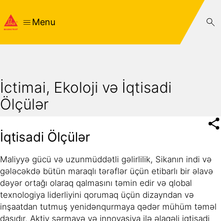
Menu
İctimai, Ekoloji və İqtisadi
Ölçülər
İqtisadi Ölçülər
Maliyyə gücü və uzunmüddətli gəlirlilik, Sikanın indi və
gələcəkdə bütün maraqlı tərəflər üçün etibarlı bir əlavə
dəyər ortağı olaraq qalmasını təmin edir və qlobal
texnologiya liderliyini qorumaq üçün dizayndan və
inşaatdan tutmuş yenidənqurmaya qədər mühüm təməl
daşıdır. Aktiv sərmayə və innovasiya ilə əlaqəli iqtisadi