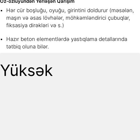
Öz-özlüyündən Yerləşən Qarışım
Hər cür boşluğu, oyuğu, girintini doldurur (məsələn,
maşın və əsas lövhələr, möhkəmləndirici çubuqlar,
fiksasiya dirəkləri və s.)
Hazır beton elementlərdə yastıqlama detallarında
tətbiq oluna bilər.
Yüksək