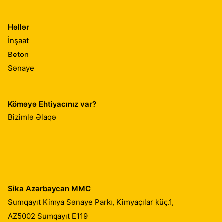
Həllər
İnşaat
Beton
Sənaye
Köməyə Ehtiyacınız var?
Bizimlə Əlaqə
Sika Azərbaycan MMC
Sumqayıt Kimya Sənaye Parkı, Kimyaçılar küç.1,
AZ5002
Sumqayıt E119